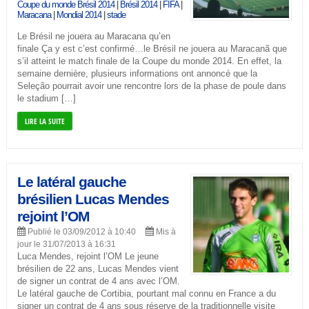
Coupe du monde Brésil 2014
|
Brésil 2014
|
FIFA
|
Maracana
|
Mondial 2014
|
stade
Le Brésil ne jouera au Maracana qu’en
finale Ça y est c’est confirmé…le Brésil ne jouera au Maracanã que
s’il atteint le match finale de la Coupe du monde 2014. En effet, la
semaine dernière, plusieurs informations ont annoncé que la
Seleção pourrait avoir une rencontre lors de la phase de poule dans
le stadium […]
LIRE LA SUITE
Le latéral gauche
brésilien Lucas Mendes
rejoint l’OM
Publié le 03/09/2012 à 10:40
Mis à
jour le 31/07/2013 à 16:31
Luca Mendes, rejoint l’OM Le jeune
brésilien de 22 ans, Lucas Mendes vient
de signer un contrat de 4 ans avec l’OM.
Le latéral gauche de Cortibia, pourtant mal connu en France a du
signer un contrat de 4 ans sous réserve de la traditionnelle visite