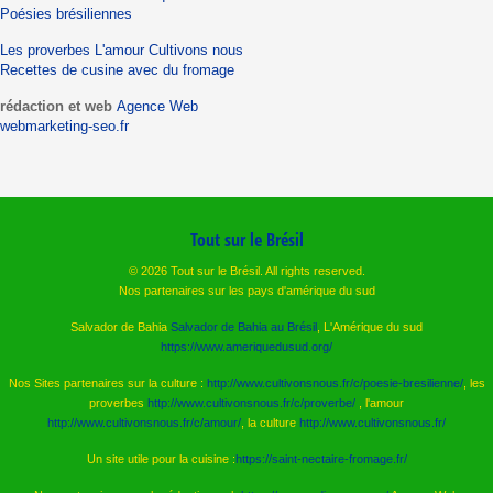
Poésies brésiliennes
Les proverbes
L'amour
Cultivons nous
Recettes de cusine avec du fromage
rédaction et web
Agence Web
webmarketing-seo.fr
Tout sur le Brésil
© 2026 Tout sur le Brésil. All rights reserved.
Nos partenaires sur les pays d'amérique du sud
Salvador de Bahia
Salvador de Bahia au Brésil
, L'Amérique du sud
https://www.ameriquedusud.org/
Nos Sites partenaires sur la culture :
http://www.cultivonsnous.fr/c/poesie-bresilienne/
, les
proverbes
http://www.cultivonsnous.fr/c/proverbe/
, l'amour
http://www.cultivonsnous.fr/c/amour/
, la culture
http://www.cultivonsnous.fr/
Un site utile pour la cuisine :
https://saint-nectaire-fromage.fr/