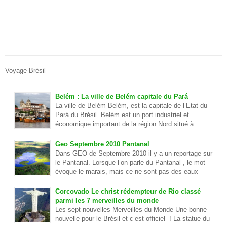
Voyage Brésil
Belém : La ville de Belém capitale du Pará
La ville de Belém Belém, est la capitale de l’Etat du
Pará du Brésil. Belém est un port industriel et
économique important de la région Nord situé à
quelques centaines de kilomètre de l’océan
Atlantique. Elle se situe sur la rivière Parà qui fait partie de
Geo Septembre 2010 Pantanal
l’Amazone et elle est séparé du delta du plus […]
Dans GEO de Septembre 2010 il y a un reportage sur
le Pantanal. Lorsque l’on parle du Pantanal , le mot
évoque le marais, mais ce ne sont pas des eaux
putrides et infestées de moustique. Ilots et lagon
dans le Pantanal Le Pantanal est un paradis sur terre, c’est aussi
Corcovado Le christ rédempteur de Rio classé
le plus grand delta […]
parmi les 7 merveilles du monde
Les sept nouvelles Merveilles du Monde Une bonne
nouvelle pour le Brésil et c’est officiel ! La statue du