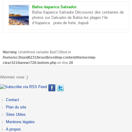
Christ de Rio de Janeiro est désormais parmi les sept
merveilles du monde . Ce sont environ cent millions d’internautes
Bahia itaparica Salvador
qui les ont choisies lors d’un concours. En savoir plus sur le
Bahia Itaparica Salvador Découvrez des centaines de
Corcovado
photos sur Salvador de Bahia les plages l’ile
d’Itaparica praia de forte, itapuã
Warning
: Undefined variable $ad728bot in
/home/sc3huod6231/brasilbresil/wp-content/themes/wp-
clear321/banner728-bottom.php
on line
20
Abonnez vous ;)
Contact
Plan du site
Sites Utiles
Mentions légales
A propos