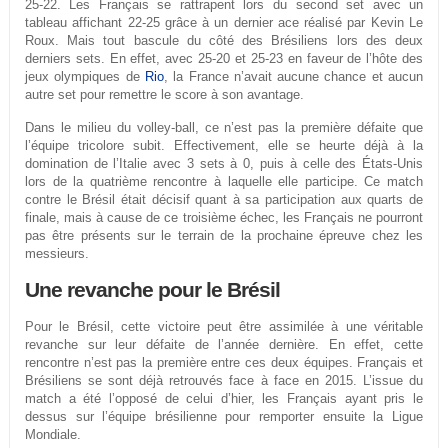
25-22. Les Français se rattrapent lors du second set avec un
tableau affichant 22-25 grâce à un dernier ace réalisé par Kevin Le
Roux. Mais tout bascule du côté des Brésiliens lors des deux
derniers sets. En effet, avec 25-20 et 25-23 en faveur de l’hôte des
jeux olympiques de
Rio
, la France n’avait aucune chance et aucun
autre set pour remettre le score à son avantage.
Dans le milieu du volley-ball, ce n’est pas la première défaite que
l’équipe tricolore subit. Effectivement, elle se heurte déjà à la
domination de l’Italie avec 3 sets à 0, puis à celle des États-Unis
lors de la quatrième rencontre à laquelle elle participe. Ce match
contre le Brésil était décisif quant à sa participation aux quarts de
finale, mais à cause de ce troisième échec, les Français ne pourront
pas être présents sur le terrain de la prochaine épreuve chez les
messieurs.
Une revanche pour le Brésil
Pour le Brésil, cette victoire peut être assimilée à une véritable
revanche sur leur défaite de l’année dernière. En effet, cette
rencontre n’est pas la première entre ces deux équipes. Français et
Brésiliens se sont déjà retrouvés face à face en 2015. L’issue du
match a été l’opposé de celui d’hier, les Français ayant pris le
dessus sur l’équipe brésilienne pour remporter ensuite la Ligue
Mondiale.