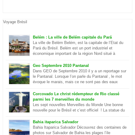
Voyage Brésil
Belém : La ville de Belém capitale du Pará
La ville de Belém Belém, est la capitale de l’Etat du
Pará du Brésil. Belém est un port industriel et
économique important de la région Nord situé à
quelques centaines de kilomètre de l’océan
Atlantique. Elle se situe sur la rivière Parà qui fait partie de
Geo Septembre 2010 Pantanal
l’Amazone et elle est séparé du delta du plus […]
Dans GEO de Septembre 2010 il y a un reportage sur
le Pantanal. Lorsque l’on parle du Pantanal , le mot
évoque le marais, mais ce ne sont pas des eaux
putrides et infestées de moustique. Ilots et lagon
dans le Pantanal Le Pantanal est un paradis sur terre, c’est aussi
Corcovado Le christ rédempteur de Rio classé
le plus grand delta […]
parmi les 7 merveilles du monde
Les sept nouvelles Merveilles du Monde Une bonne
nouvelle pour le Brésil et c’est officiel ! La statue du
Christ de Rio de Janeiro est désormais parmi les sept
merveilles du monde . Ce sont environ cent millions d’internautes
Bahia itaparica Salvador
qui les ont choisies lors d’un concours. En savoir plus sur le
Bahia Itaparica Salvador Découvrez des centaines de
Corcovado
photos sur Salvador de Bahia les plages l’ile