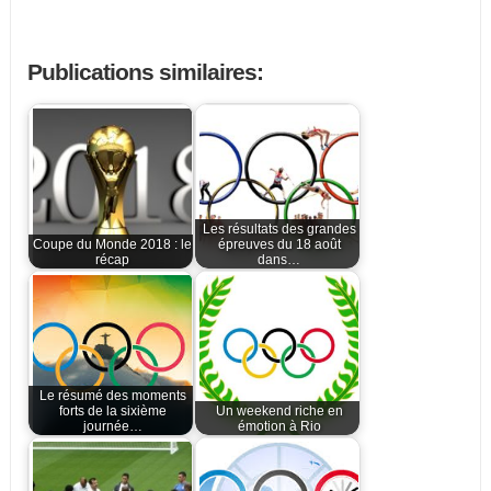
Publications similaires:
Les résultats des grandes
Coupe du Monde 2018 : le
épreuves du 18 août
récap
dans…
Le résumé des moments
forts de la sixième
Un weekend riche en
journée…
émotion à Rio