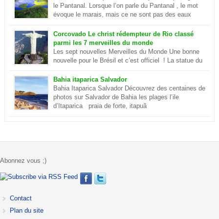
le Pantanal. Lorsque l’on parle du Pantanal , le mot
évoque le marais, mais ce ne sont pas des eaux
putrides et infestées de moustique. Ilots et lagon
dans le Pantanal Le Pantanal est un paradis sur terre, c’est aussi
Corcovado Le christ rédempteur de Rio classé
le plus grand delta […]
parmi les 7 merveilles du monde
Les sept nouvelles Merveilles du Monde Une bonne
nouvelle pour le Brésil et c’est officiel ! La statue du
Christ de Rio de Janeiro est désormais parmi les sept
merveilles du monde . Ce sont environ cent millions d’internautes
Bahia itaparica Salvador
qui les ont choisies lors d’un concours. En savoir plus sur le
Bahia Itaparica Salvador Découvrez des centaines de
Corcovado
photos sur Salvador de Bahia les plages l’ile
d’Itaparica praia de forte, itapuã
Abonnez vous ;)
Contact
Plan du site