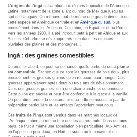
L’origine de l’ingà
est attribué aux régions tropicales de l’Amérique
Latine, notamment de la zone allant du nord de Mexique jusqu’au
sud de l’Uruguay. On retrouve tout de même une grande diversité de
cette espèce en Amérique centrale et en
Amérique du sud
, plus
précisément dans les Andes en Colombie, en Équateur et au Pérou.
Vers les années 1900, il a été introduit petit à petit en Afrique et aux
Antilles. Cet arbre se développe très bien dans les espaces
pluviales des plaines et des montagnes. .
Ingà : des graines comestibles
Du premier abord, on peut se demander quelle partie de cette
plante
est comestible
. Sachez que ce sont les gousses de pois doux, plus
précisément les grosses graines qu’on récupère pour manger. Ces
gousses apparaissent après deux ou trois ans de développement.
Dans ces grosses graines, on a une chair blanche et cotonneuse.
Cette pulpe est sucrée et peut être confondue à la glace à la vanille.
On peut directement la consommer crue. Elle ne nécessite pas de
préparation particulière et les enfants l’apprécient beaucoup.
Ces
fruits de l’inga
sont vendus dans les marchés locaux de
l’Amérique Latine au même titre que les autres fruits. Dans certains
pays, ce fruit a même une appellation bien particulière. Aux Antilles,
on l’appelle le poix doux, en Haïti le sucrin ou le pacaye et en