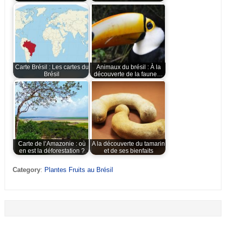
Carte Brésil : Les cartes du
Animaux du brésil : À la
Brésil
découverte de la faune…
Carte de l’Amazonie : où
A la découverte du tamarin
en est la déforestation ?
et de ses bienfaits
Category
:
Plantes Fruits au Brésil