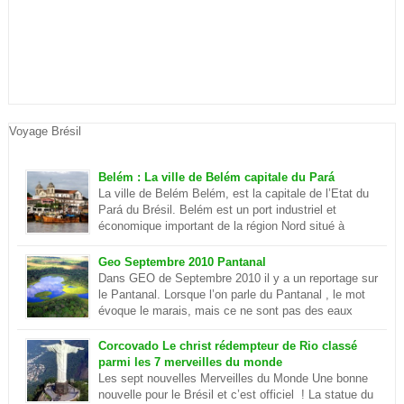
Voyage Brésil
Belém : La ville de Belém capitale du Pará
La ville de Belém Belém, est la capitale de l’Etat du
Pará du Brésil. Belém est un port industriel et
économique important de la région Nord situé à
quelques centaines de kilomètre de l’océan
Atlantique. Elle se situe sur la rivière Parà qui fait partie de
Geo Septembre 2010 Pantanal
l’Amazone et elle est séparé du delta du plus […]
Dans GEO de Septembre 2010 il y a un reportage sur
le Pantanal. Lorsque l’on parle du Pantanal , le mot
évoque le marais, mais ce ne sont pas des eaux
putrides et infestées de moustique. Ilots et lagon
dans le Pantanal Le Pantanal est un paradis sur terre, c’est aussi
Corcovado Le christ rédempteur de Rio classé
le plus grand delta […]
parmi les 7 merveilles du monde
Les sept nouvelles Merveilles du Monde Une bonne
nouvelle pour le Brésil et c’est officiel ! La statue du