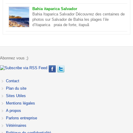
Christ de Rio de Janeiro est désormais parmi les sept
merveilles du monde . Ce sont environ cent millions d’internautes
Bahia itaparica Salvador
qui les ont choisies lors d’un concours. En savoir plus sur le
Bahia Itaparica Salvador Découvrez des centaines de
Corcovado
photos sur Salvador de Bahia les plages l’ile
d’Itaparica praia de forte, itapuã
Abonnez vous ;)
Contact
Plan du site
Sites Utiles
Mentions légales
A propos
Parlons entreprise
Vétérinaires
Politique de confidentialité