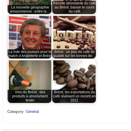
Récolte abondante du café
La nouvelle géographie
au Brésil, baisse le cours
amazonienne : entre la…
du café
La liste des joueurs pour le
Brésil : un peu de café de
match d Angleterre et Brésil
qualité sur les tonnes de…
Vins du Brésil : des
Brésil, les exportations du
produits à absolument
café réalisent un record en
tester
2011
Category
:
Général