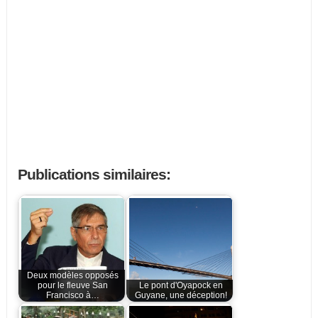
Publications similaires:
Deux modèles opposés
pour le fleuve San
Le pont d'Oyapock en
Francisco à…
Guyane, une déception!