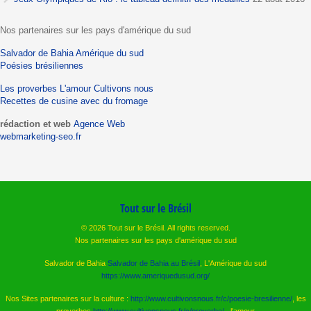
Nos partenaires sur les pays d'amérique du sud
Salvador de Bahia
Amérique du sud
Poésies brésiliennes
Les proverbes
L'amour
Cultivons nous
Recettes de cusine avec du fromage
rédaction et web
Agence Web
webmarketing-seo.fr
Tout sur le Brésil
© 2026 Tout sur le Brésil. All rights reserved.
Nos partenaires sur les pays d'amérique du sud
Salvador de Bahia
Salvador de Bahia au Brésil
, L'Amérique du sud
https://www.ameriquedusud.org/
Nos Sites partenaires sur la culture :
http://www.cultivonsnous.fr/c/poesie-bresilienne/
, les
proverbes
http://www.cultivonsnous.fr/c/proverbe/
, l'amour