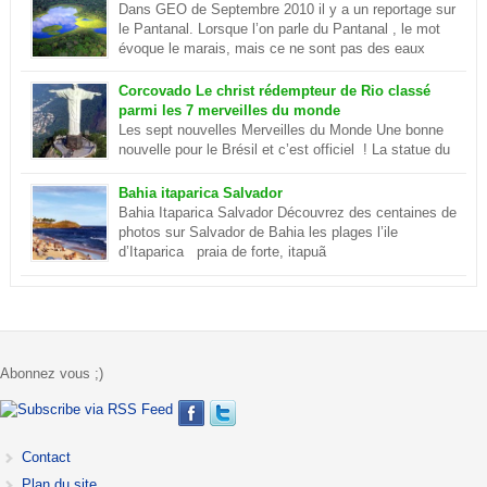
l’Amazone et elle est séparé du delta du plus […]
Dans GEO de Septembre 2010 il y a un reportage sur
le Pantanal. Lorsque l’on parle du Pantanal , le mot
évoque le marais, mais ce ne sont pas des eaux
putrides et infestées de moustique. Ilots et lagon
dans le Pantanal Le Pantanal est un paradis sur terre, c’est aussi
Corcovado Le christ rédempteur de Rio classé
le plus grand delta […]
parmi les 7 merveilles du monde
Les sept nouvelles Merveilles du Monde Une bonne
nouvelle pour le Brésil et c’est officiel ! La statue du
Christ de Rio de Janeiro est désormais parmi les sept
merveilles du monde . Ce sont environ cent millions d’internautes
Bahia itaparica Salvador
qui les ont choisies lors d’un concours. En savoir plus sur le
Bahia Itaparica Salvador Découvrez des centaines de
Corcovado
photos sur Salvador de Bahia les plages l’ile
d’Itaparica praia de forte, itapuã
Abonnez vous ;)
Contact
Plan du site