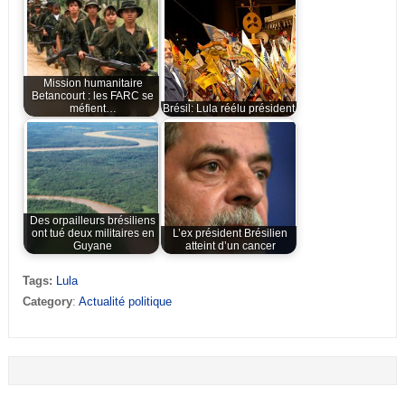
Mission humanitaire
Betancourt : les FARC se
méfient…
Brésil: Lula réélu président,
Des orpailleurs brésiliens
ont tué deux militaires en
L’ex président Brésilien
Guyane
atteint d’un cancer
Tags:
Lula
Category
:
Actualité politique