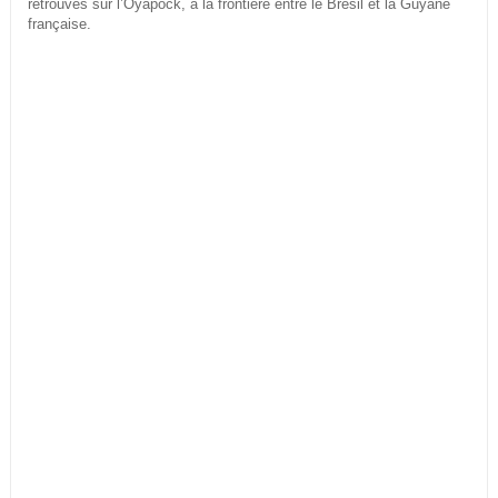
retrouvés sur l’Oyapock, à la frontière entre le Brésil et la Guyane
française.