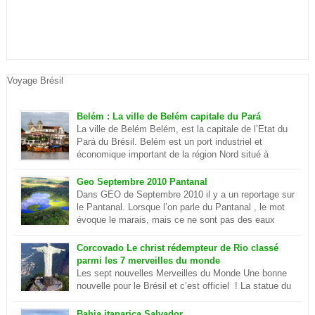
Voyage Brésil
Belém : La ville de Belém capitale du Pará
La ville de Belém Belém, est la capitale de l’Etat du
Pará du Brésil. Belém est un port industriel et
économique important de la région Nord situé à
quelques centaines de kilomètre de l’océan
Atlantique. Elle se situe sur la rivière Parà qui fait partie de
Geo Septembre 2010 Pantanal
l’Amazone et elle est séparé du delta du plus […]
Dans GEO de Septembre 2010 il y a un reportage sur
le Pantanal. Lorsque l’on parle du Pantanal , le mot
évoque le marais, mais ce ne sont pas des eaux
putrides et infestées de moustique. Ilots et lagon
dans le Pantanal Le Pantanal est un paradis sur terre, c’est aussi
Corcovado Le christ rédempteur de Rio classé
le plus grand delta […]
parmi les 7 merveilles du monde
Les sept nouvelles Merveilles du Monde Une bonne
nouvelle pour le Brésil et c’est officiel ! La statue du
Christ de Rio de Janeiro est désormais parmi les sept
merveilles du monde . Ce sont environ cent millions d’internautes
Bahia itaparica Salvador