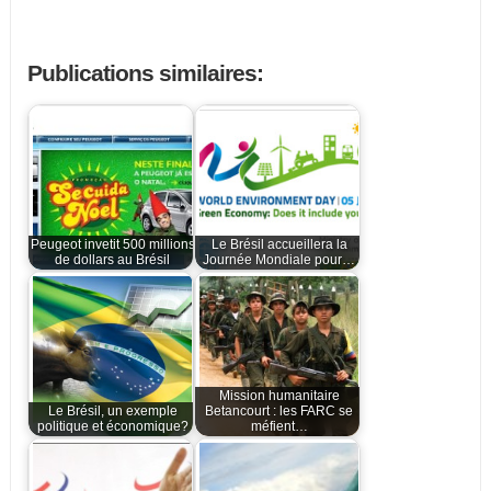
Publications similaires:
Peugeot invetit 500 millions
Le Brésil accueillera la
de dollars au Brésil
Journée Mondiale pour…
Mission humanitaire
Le Brésil, un exemple
Betancourt : les FARC se
politique et économique?
méfient…