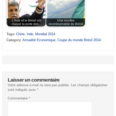
L'Inde et le Brésil ont
Une montée
claqué la porte des…
incontournable du Brésil
Tags:
Chine
,
Inde
,
Mondial 2014
Category
:
Actualité Economique
,
Coupe du monde Brésil 2014
Laisser un commentaire
Votre adresse e-mail ne sera pas publiée.
Les champs obligatoires
sont indiqués avec
*
Commentaire
*