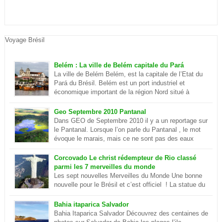
Voyage Brésil
Belém : La ville de Belém capitale du Pará
La ville de Belém Belém, est la capitale de l’Etat du
Pará du Brésil. Belém est un port industriel et
économique important de la région Nord situé à
quelques centaines de kilomètre de l’océan
Atlantique. Elle se situe sur la rivière Parà qui fait partie de
Geo Septembre 2010 Pantanal
l’Amazone et elle est séparé du delta du plus […]
Dans GEO de Septembre 2010 il y a un reportage sur
le Pantanal. Lorsque l’on parle du Pantanal , le mot
évoque le marais, mais ce ne sont pas des eaux
putrides et infestées de moustique. Ilots et lagon
dans le Pantanal Le Pantanal est un paradis sur terre, c’est aussi
Corcovado Le christ rédempteur de Rio classé
le plus grand delta […]
parmi les 7 merveilles du monde
Les sept nouvelles Merveilles du Monde Une bonne
nouvelle pour le Brésil et c’est officiel ! La statue du
Christ de Rio de Janeiro est désormais parmi les sept
merveilles du monde . Ce sont environ cent millions d’internautes
Bahia itaparica Salvador
qui les ont choisies lors d’un concours. En savoir plus sur le
Bahia Itaparica Salvador Découvrez des centaines de
Corcovado