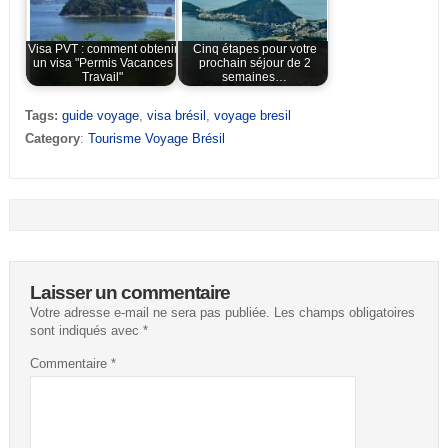
Visa PVT : comment obtenir
Cinq étapes pour votre
un visa "Permis Vacances
prochain séjour de 2
Travail"
semaines…
Tags:
guide voyage
,
visa brésil
,
voyage bresil
Category
:
Tourisme Voyage Brésil
Laisser un commentaire
Votre adresse e-mail ne sera pas publiée.
Les champs obligatoires
sont indiqués avec
*
Commentaire
*