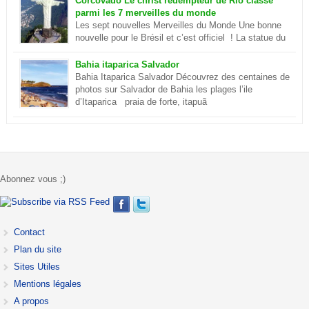
Corcovado Le christ rédempteur de Rio classé
le plus grand delta […]
parmi les 7 merveilles du monde
Les sept nouvelles Merveilles du Monde Une bonne
nouvelle pour le Brésil et c’est officiel ! La statue du
Christ de Rio de Janeiro est désormais parmi les sept
merveilles du monde . Ce sont environ cent millions d’internautes
Bahia itaparica Salvador
qui les ont choisies lors d’un concours. En savoir plus sur le
Bahia Itaparica Salvador Découvrez des centaines de
Corcovado
photos sur Salvador de Bahia les plages l’ile
d’Itaparica praia de forte, itapuã
Abonnez vous ;)
Contact
Plan du site
Sites Utiles
Mentions légales
A propos