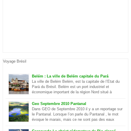
Voyage Brésil
Belém : La ville de Belém capitale du Pará
La ville de Belém Belém, est la capitale de l’Etat du
Pará du Brésil. Belém est un port industriel et
économique important de la région Nord situé à
quelques centaines de kilomètre de l’océan
Atlantique. Elle se situe sur la rivière Parà qui fait partie de
Geo Septembre 2010 Pantanal
l’Amazone et elle est séparé du delta du plus […]
Dans GEO de Septembre 2010 il y a un reportage sur
le Pantanal. Lorsque l’on parle du Pantanal , le mot
évoque le marais, mais ce ne sont pas des eaux
putrides et infestées de moustique. Ilots et lagon
dans le Pantanal Le Pantanal est un paradis sur terre, c’est aussi