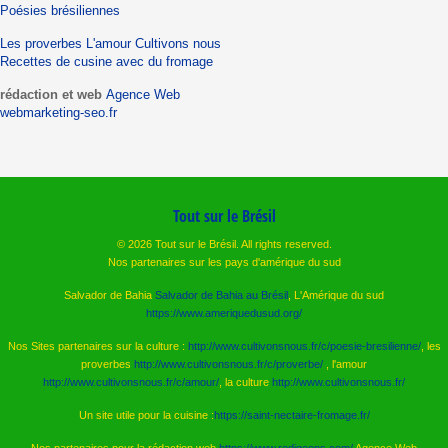
Poésies brésiliennes
Les proverbes
L'amour
Cultivons nous
Recettes de cusine avec du fromage
rédaction et web
Agence Web
webmarketing-seo.fr
Tout sur le Brésil
© 2026 Tout sur le Brésil. All rights reserved.
Nos partenaires sur les pays d'amérique du sud
Salvador de Bahia
Salvador de Bahia au Brésil
, L'Amérique du sud
https://www.ameriquedusud.org/
Nos Sites partenaires sur la culture :
http://www.cultivonsnous.fr/c/poesie-bresilienne/
, les
proverbes
http://www.cultivonsnous.fr/c/proverbe/
, l'amour
http://www.cultivonsnous.fr/c/amour/
, la culture
http://www.cultivonsnous.fr/
Un site utile pour la cuisine :
https://saint-nectaire-fromage.fr/