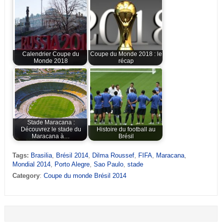
Calendrier Coupe du
Coupe du Monde 2018 : le
Monde 2018
récap
Stade Maracana :
Découvrez le stade du
Histoire du football au
Maracana à…
Brésil
Tags:
Brasilia
,
Brésil 2014
,
Dilma Roussef
,
FIFA
,
Maracana
,
Mondial 2014
,
Porto Alegre
,
Sao Paulo
,
stade
Category
:
Coupe du monde Brésil 2014