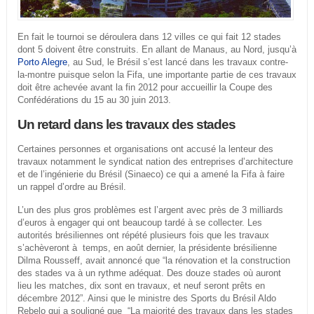
En fait le tournoi se déroulera dans 12 villes ce qui fait 12 stades
dont 5 doivent être construits. En allant de Manaus, au Nord, jusqu’à
Porto Alegre
, au Sud, le Brésil s’est lancé dans les travaux contre-
la-montre puisque selon la Fifa, une importante partie de ces travaux
doit être achevée avant la fin 2012 pour accueillir la Coupe des
Confédérations du 15 au 30 juin 2013.
Un retard dans les travaux des stades
Certaines personnes et organisations ont accusé la lenteur des
travaux notamment le syndicat nation des entreprises d’architecture
et de l’ingénierie du Brésil (Sinaeco) ce qui a amené la Fifa à faire
un rappel d’ordre au Brésil.
L’un des plus gros problèmes est l’argent avec près de 3 milliards
d’euros à engager qui ont beaucoup tardé à se collecter. Les
autorités brésiliennes ont répété plusieurs fois que les travaux
s’achèveront à temps, en août dernier, la présidente brésilienne
Dilma Rousseff, avait annoncé que “la rénovation et la construction
des stades va à un rythme adéquat. Des douze stades où auront
lieu les matches, dix sont en travaux, et neuf seront prêts en
décembre 2012”. Ainsi que le ministre des Sports du Brésil Aldo
Rebelo qui a souligné que “La majorité des travaux dans les stades