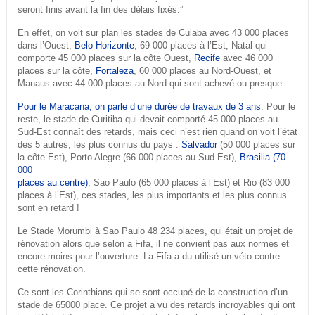
seront finis avant la fin des délais fixés.”
En effet, on voit sur plan les stades de Cuiaba avec 43 000 places
dans l’Ouest,
Belo Horizonte
, 69 000 places à l’Est, Natal qui
comporte 45 000 places sur la côte Ouest,
Recife
avec 46 000
places sur la côte,
Fortaleza
, 60 000 places au Nord-Ouest, et
Manaus avec 44 000 places au Nord qui sont achevé ou presque.
Pour le Maracana, on parle d’une durée de travaux de 3 ans
. Pour le
reste, le stade de Curitiba qui devait comporté 45 000 places au
Sud-Est connaît des retards, mais ceci n’est rien quand on voit l’état
des 5 autres, les plus connus du pays :
Salvador
(50 000 places sur
la côte Est), Porto Alegre (66 000 places au Sud-Est),
Brasilia (70
000
places au centre)
, Sao Paulo (65 000 places à l’Est) et Rio (83 000
places à l’Est), ces stades, les plus importants et les plus connus
sont en retard !
Le Stade Morumbi à Sao Paulo 48 234 places, qui était un projet de
rénovation alors que selon a Fifa, il ne convient pas aux normes et
encore moins pour l’ouverture. La Fifa a du utilisé un véto contre
cette rénovation.
Ce sont les Corinthians qui se sont occupé de la construction d’un
stade de 65000 place. Ce projet a vu des retards incroyables qui ont