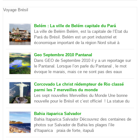
Voyage Brésil
Belém : La ville de Belém capitale du Pará
La ville de Belém Belém, est la capitale de l’Etat du
Pará du Brésil. Belém est un port industriel et
économique important de la région Nord situé à
quelques centaines de kilomètre de l’océan
Atlantique. Elle se situe sur la rivière Parà qui fait partie de
Geo Septembre 2010 Pantanal
l’Amazone et elle est séparé du delta du plus […]
Dans GEO de Septembre 2010 il y a un reportage sur
le Pantanal. Lorsque l’on parle du Pantanal , le mot
évoque le marais, mais ce ne sont pas des eaux
putrides et infestées de moustique. Ilots et lagon
dans le Pantanal Le Pantanal est un paradis sur terre, c’est aussi
Corcovado Le christ rédempteur de Rio classé
le plus grand delta […]
parmi les 7 merveilles du monde
Les sept nouvelles Merveilles du Monde Une bonne
nouvelle pour le Brésil et c’est officiel ! La statue du
Christ de Rio de Janeiro est désormais parmi les sept
merveilles du monde . Ce sont environ cent millions d’internautes
Bahia itaparica Salvador
qui les ont choisies lors d’un concours. En savoir plus sur le
Bahia Itaparica Salvador Découvrez des centaines de
Corcovado
photos sur Salvador de Bahia les plages l’ile
d’Itaparica praia de forte, itapuã