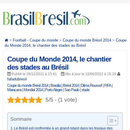
>
Football - Coupe du monde
>
Coupe du monde Brésil 2014
>
Coupe
du Monde 2014, le chantier des stades au Brésil
Coupe du Monde 2014, le chantier
des stades au Brésil
Publié le 28/12/2011 à 15:41
Mis à jour le 10/06/2022 à 16:19
fafadubresil
Coupe du monde Brésil 2014
|
Brasilia
|
Brésil 2014
|
Dilma Roussef
|
FIFA
|
Maracana
|
Mondial 2014
|
Porto Alegre
|
Sao Paulo
|
stade
5/5 - (1 vote)
Sommaire
Le Brésil est confrontée à un grand retard dans les travaux des